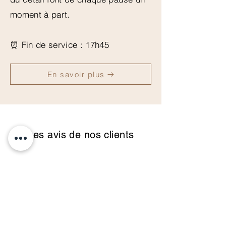
moment à part.
⏰ Fin de service : 17h45
En savoir plus
Les avis de nos clients
« Cadre bien joli et reposant.
Personnel serviable, aimable et
organisé. Les plats étaient très bons
et les desserts... un délice des yeux
et des papilles pour un prix correct
vu la qualité. L'Atelier de Yann est