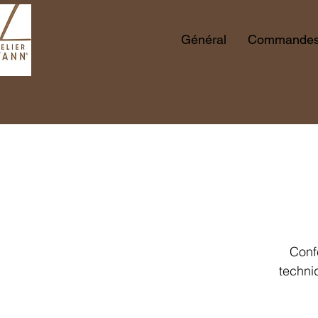
Général
Commandes 
Conf
techni