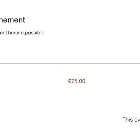
énement
nt horaire possible
Price
€75.00
This ev