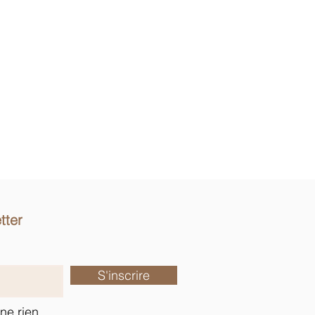
tter
S'inscrire
ne rien