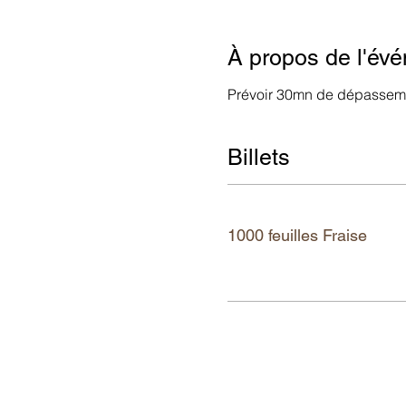
À propos de l'év
Prévoir 30mn de dépasseme
Billets
Ticket type
1000 feuilles Fraise
More info