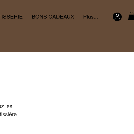
TISSERIE
BONS CADEAUX
Plus...
z les
issière