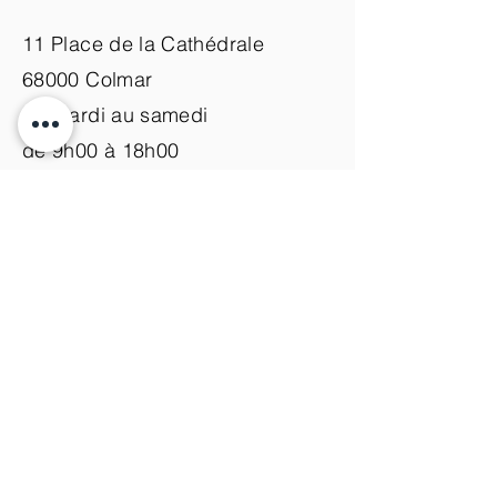
11 Place de la Cathédrale
68000 Colmar
du mardi au samedi
de 9h00 à 18h00
Nous contacter
+33 (0)3 89 200 100​
info@atelier-de-yann.com
S'abonner à la newsletter