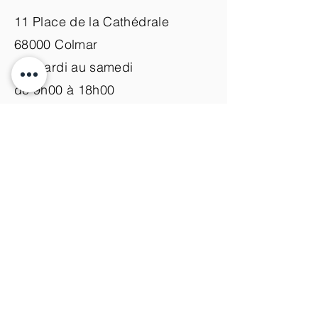
11 Place de la Cathédrale
68000 Colmar
du mardi au samedi
de 9h00 à 18h00
Nous contacter
+33 (0)3 89 200 100​
info@atelier-de-yann.com
S'abonner à la newsletter