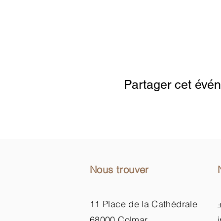
Google Maps were blocked due to your
Partager cet évé
Nous trouver
11 Place de la Cathédrale
68000 Colmar