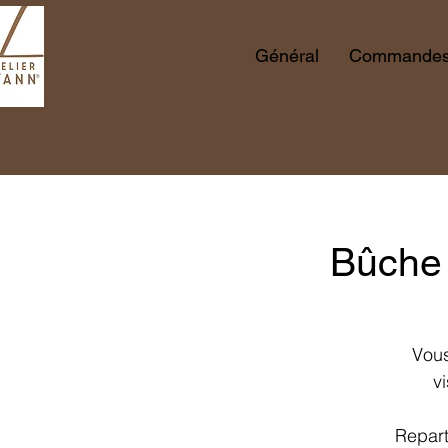
Général
Commandes 
Bûche 
Vous
v
Repart