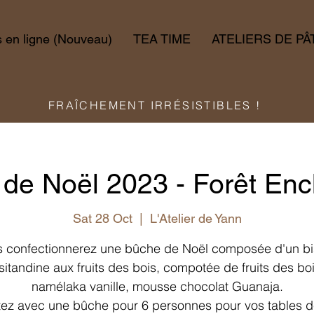
en ligne (Nouveau)
TEA TIME
ATELIERS DE PÂ
FRAÎCHEMENT IRRÉSISTIBLES !
de Noël 2023 - Forêt En
Sat 28 Oct
  |  
L'Atelier de Yann
 confectionnerez une bûche de Noël composée d'un bi
isitandine aux fruits des bois, compotée de fruits des boi
namélaka vanille, mousse chocolat Guanaja.
ez avec une bûche pour 6 personnes pour vos tables d