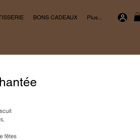
TISSERIE
BONS CADEAUX
Plus...
chantée
scuit
s,
e fêtes