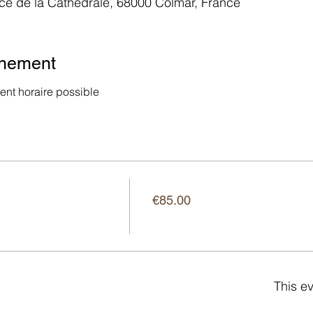
ace de la Cathédrale, 68000 Colmar, France
énement
nt horaire possible
Price
€85.00
This ev