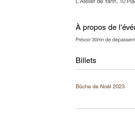
L'Atelier de Yann, 10 Pl
À propos de l'év
Prévoir 30mn de dépasseme
Billets
Ticket type
Bûche de Noël 2023
More info