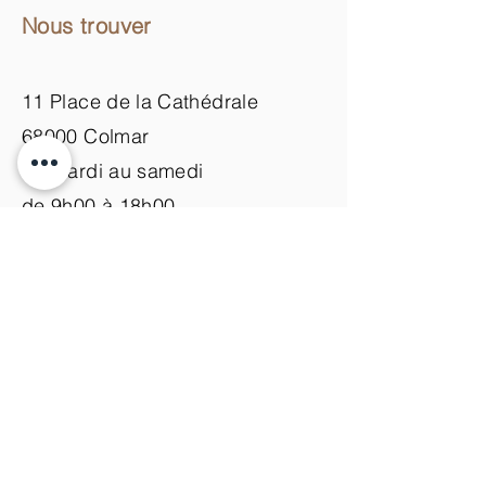
Nous trouver
11 Place de la Cathédrale
68000 Colmar
du mardi au samedi
de 9h00 à 18h00
Nous contacter
+33 (0)3 89 200 100​
info@atelier-de-yann.com
S'abonner à la newsletter