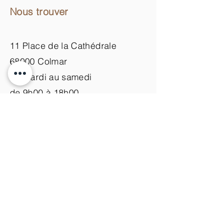
Nous trouver
11 Place de la Cathédrale
68000 Colmar
du mardi au samedi
de 9h00 à 18h00
Nous contacter
+33 (0)3 89 200 100​
info@atelier-de-yann.com
S'abonner à la newsletter