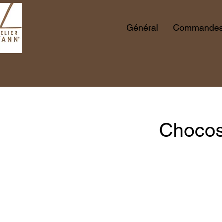
Général
Commandes 
Chocosp