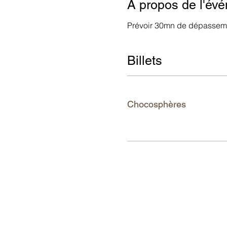
À propos de l'év
Prévoir 30mn de dépasseme
Billets
Ticket type
Chocosphères
More info