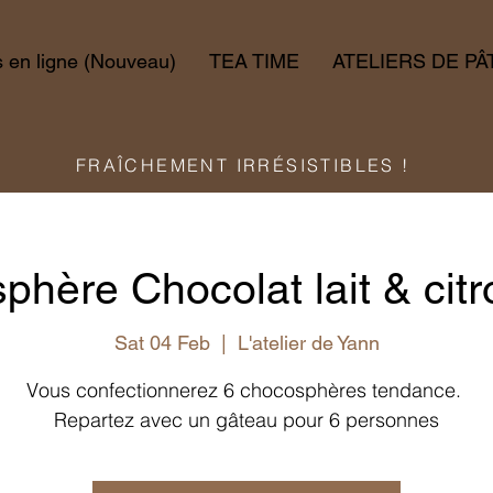
en ligne (Nouveau)
TEA TIME
ATELIERS DE PÂ
FRAÎCHEMENT IRRÉSISTIBLES !
hère Chocolat lait & cit
Sat 04 Feb
  |  
L'atelier de Yann
Vous confectionnerez 6 chocosphères tendance.
Repartez avec un gâteau pour 6 personnes