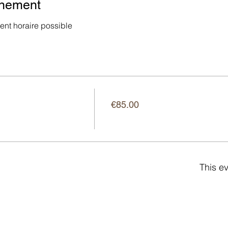
énement
nt horaire possible
Price
€85.00
This ev