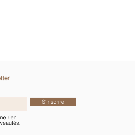
tter
S'inscrire
ne rien
veautés.