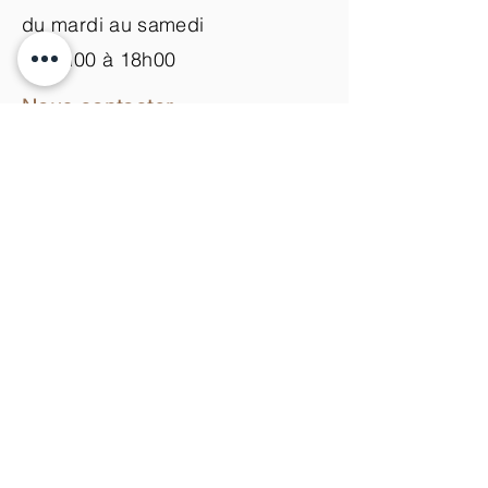
du mardi au samedi
de 9h00 à 18h00
Nous contacter
+33 (0)3 89 200 100​
info@atelier-de-yann.com
S'abonner à la newsletter
S'inscrire