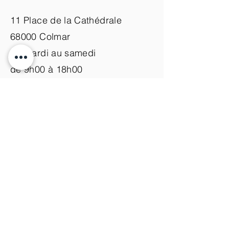
11 Place de la Cathédrale
68000 Colmar
du mardi au samedi
de 9h00 à 18h00
Nous contacter
+33 (0)3 89 200 100​
info@atelier-de-yann.com
S'abonner à la newsletter