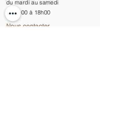
du mardi au samedi
de 9h00 à 18h00
Nous contacter
+33 (0)3 89 200 100​
info@atelier-de-yann.com
S'abonner à la newsletter
S'inscrire