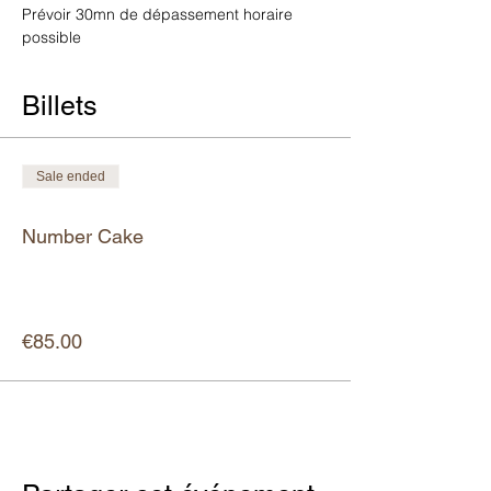
Prévoir 30mn de dépassement horaire 
possible
Billets
Sale ended
Ticket type
Number Cake
More info
Price
€85.00