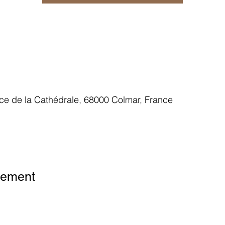
ace de la Cathédrale, 68000 Colmar, France
 Analytics and functional cookie settings.
nement