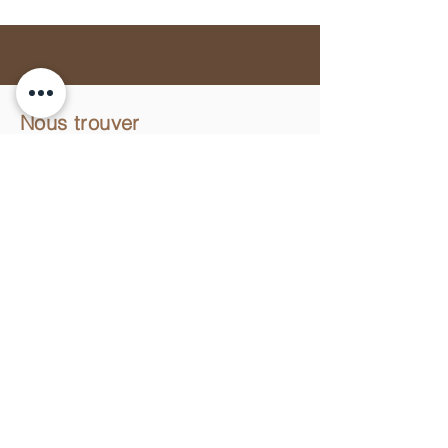
Nous trouver
11 Place de la Cathédrale
68000 Colmar
du mardi au samedi
de 9h00 à 18h00
Nous contacter
+33 (0)3 89 200 100​
info@atelier-de-yann.com