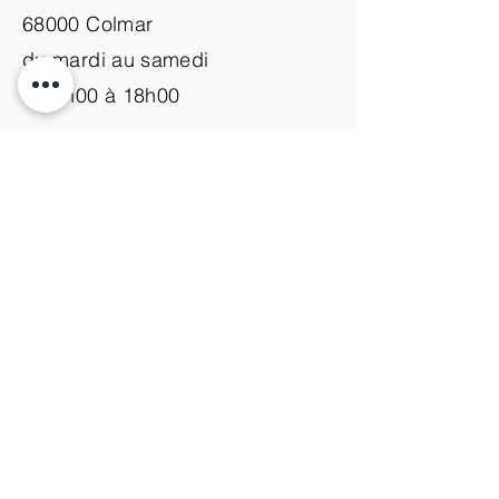
68000 Colmar
du mardi au samedi
de 9h00 à 18h00
Nous contacter
+33 (0)3 89 200 100​
info@atelier-de-yann.com
S'abonner à la newsletter
S'inscrire