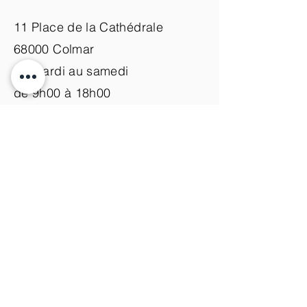
11 Place de la Cathédrale
68000 Colmar
du mardi au samedi
de 9h00 à 18h00
Nous contacter
+33 (0)3 89 200 100​
info@atelier-de-yann.com
S'abonner à la newsletter